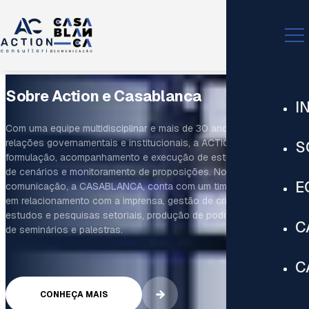
Sobre Action e Casablanca
I
Com uma equipe multidisciplinar e mais de 30 anos de atuação em
relações governamentais e institucionais, a ACTION trabalha na
S
formulação, acompanhamento e execução de estratégias, análise
de cenários e monitoramento de proposições. Nosso braço de
E
comunicação, a CASABLANCA, conta com um time especializado
em relacionamento com a imprensa, gestão de crise, análise de
estudos e pesquisas setoriais, produção de podcasts, realização
C
de seminários e palestras.
C
CONHEÇA MAIS